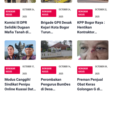
OCTOBER 24,
OCTOBER 24,
OCTOBER 22,
BONGKAR
BONGKAR
BONGKAR
KASUS
KASUS
KASUS
2025
2025
2025
Komisi III DPR
Brigade GPII Desak
KPP Bogor Raya :
Selidiki Dugaan
Kejari Kota Bogor
Hentikan
Mafia Tanah di
Turun
Kontraktor
Jembrana: SHM
Tangan,Terkait
Pelanggar K3,
Dibatalkan, Tanah
Dugaan
APBD Bukan Untuk
Warga "Hilang"
Penyimpangan
Proyek Asal Jadi!
Dana BBM Pada
Satuan Kerja Dinas
Lingkungan Hidup
OCTOBER 17,
OCTOBER 14,
OCTOBER 09,
BONGKAR
BONGKAR
BONGKAR
KASUS
KASUS
KASUS
2025
2025
2025
Modus Canggih!
Perombakan
Preman Penjual
Sindikat Penipu
Pengurus BumDes
Obat Keras
Online Kuasai Data
di Desa
Golongan G di
Perkara di
Rancaseneng Jadi
Sukabumi Aniaya
Mahkamah Agung
Polemik, Diduga
Wartawan Saat
?
Tidak Sesuai
Investigasi
Aturan