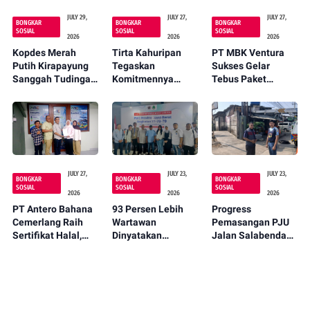
JULY 29,
JULY 27,
JULY 27,
BONGKAR
BONGKAR
BONGKAR
SOSIAL
SOSIAL
SOSIAL
2026
2026
2026
Kopdes Merah
Tirta Kahuripan
PT MBK Ventura
Putih Kirapayung
Tegaskan
Sukses Gelar
Sanggah Tudingan
Komitmennya
Tebus Paket
Salah Guna
Dukung Pemkab
Sembako Murah
Kendaraan
Bogor Atasi
Koperasi
Dampak Kemarau
JULY 27,
JULY 23,
JULY 23,
BONGKAR
BONGKAR
BONGKAR
SOSIAL
SOSIAL
SOSIAL
2026
2026
2026
PT Antero Bahana
93 Persen Lebih
Progress
Cemerlang Raih
Wartawan
Pemasangan PJU
Sertifikat Halal,
Dinyatakan
Jalan Salabenda
Perkuat Integritas
Kompeten Dalam
Berlanjut,
Rantai Pasok Halal
UKW 77-78-79
Sejumlah Titik Kini
Sudah Aktif