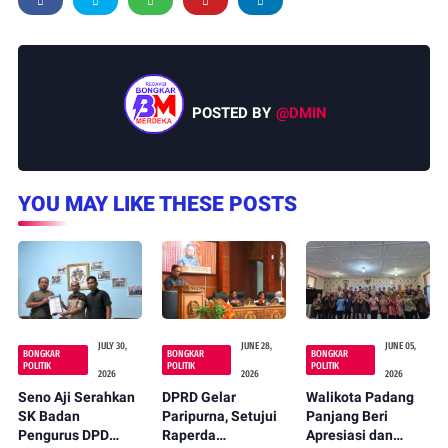
POSTED BY
@DMIN
YOU MAY LIKE THESE POSTS
JULY 30,
JUNE 28,
JUNE 05,
BONGKAR
BONGKAR
BONGKAR
POLITIK
POLITIK
POLITIK
2026
2026
2026
Seno Aji Serahkan
DPRD Gelar
Walikota Padang
SK Badan
Paripurna, Setujui
Panjang Beri
Pengurus DPD
Raperda
Apresiasi dan