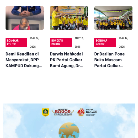
KAMPUD Way
Pertanggungjawab
Penghargaan Ke
Kanan Kepada Jon
an Pelaksanaan
Kejari Padang
Hendra
APBD 2025 Kota
Panjang
Depok
MAY 22,
MAY 17,
MAY 17,
BONGKAR
BONGKAR
BONGKAR
POLITIK
POLITIK
POLITIK
2026
2026
2026
Demi Keadilan di
Darwis Nahkodai
Dr Darlian Pone
Masyarakat, DPP
PK Partai Golkar
Buka Muscam
KAMPUD Dukung
Bumi Agung, Dr
Partai Golkar
Hakim Tolak
Darlian Pone
Kecamatan
Praperadilan
Tekankan
Bahuga, Haris
Tersangka Arinal
Penguatan
Hermanto Terpilih
Djunaidi
Soliditas Kader
Aklamasi